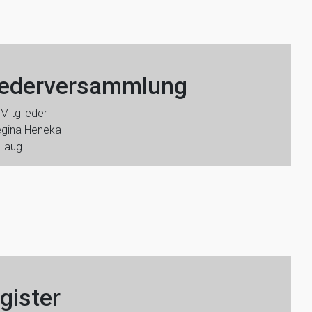
liederversammlung
Mitglieder
Regina Heneka
 Haug
gister