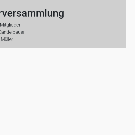
erversammlung
Mitglieder
 Kandelbauer
 Müller