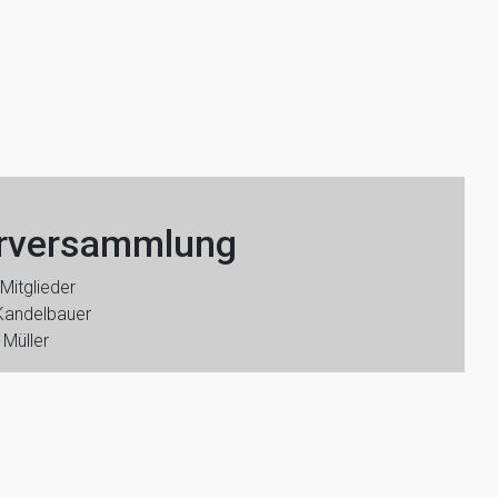
erversammlung
Mitglieder
 Kandelbauer
 Müller